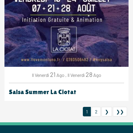
21
28
Venerdì
Ago
,
Venerdì
Ago
Il
Il
Salsa Summer La Ciotat
1
2
❯
❯❯