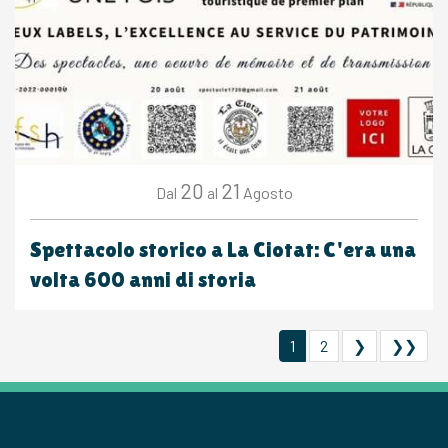
20
21
Agosto
Dal
al
Spettacolo storico a La Ciotat: C'era una
volta 600 anni di storia
1
2
❯
❯❯