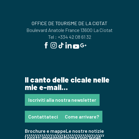
OFFICE DE TOURISME DE LA CIOTAT
Boulevard Anatole France 13600 La Ciotat
Tel : +334 42 08 61 32
Il canto delle cicale nelle
mie e-mail...
Iscriviti alla nostra newsletter
Contattateci
Come arrivare?
Brochure e mappe
Le nostre notizie
I nostri impegni
Informazioni legali