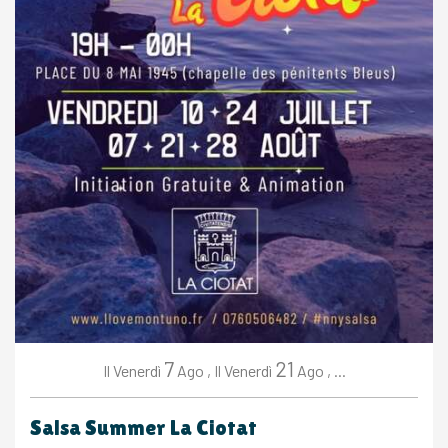
7
21
Venerdì
Ago
,
Venerdì
Ago
,
...
Il
Il
Salsa Summer La Ciotat