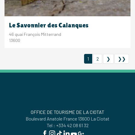
Le Savonnier des Calanques
46 quai François Mitterrand
13600
1
2
❯
❯❯
OFFICE DE TOURISME DE LA CIOTAT
Boulevard Anatole France 13600 La Ciotat
Tel : +334 42 08 61 32