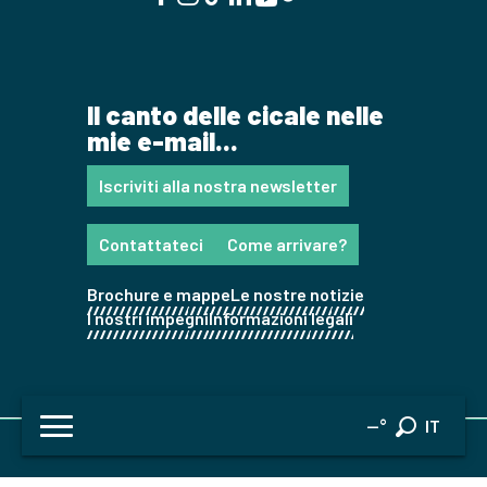
Il canto delle cicale nelle
mie e-mail...
Iscriviti alla nostra newsletter
Contattateci
Come arrivare?
Brochure e mappe
Le nostre notizie
I nostri impegni
Informazioni legali
FR
--°
IT
Ricerca
EN