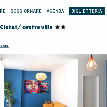
Casa
Appt. de charme Nveau Port La Ciotat/ centre ville
RE
SOGGIORNARE
AGENDA
BIGLIETTERIA
Ciotat/ centre ville
ivare