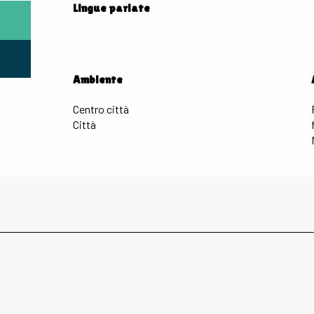
Lingue parlate
Lingue parlate
Ambiente
Ambiente
Centro città
Città