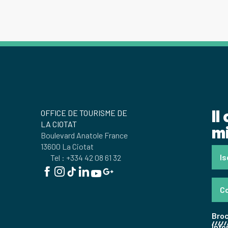
Il
OFFICE DE TOURISME DE
LA CIOTAT
mi
Boulevard Anatole France
13600 La Ciotat
Is
Tel : +334 42 08 61 32
Co
Bro
Info