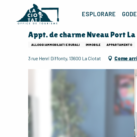
Aller
au
ESPLORARE
GODE
contenu
principal
Appt. de charme Nveau Port La 
ALLOGGI AMMOBILIATI E RURALI
IMMOBILE
APPARTAMENTO
3 rue Henri Diffonty, 13600 La Ciotat
Come arr