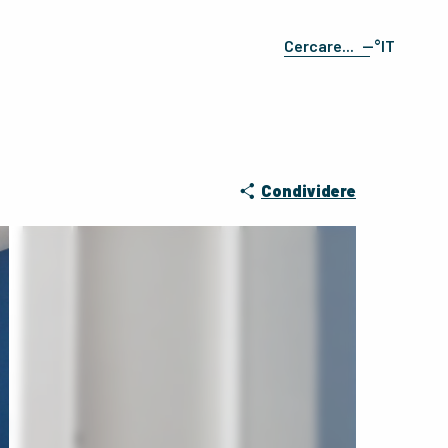
--°
IT
Ricerca
FR
EN
ES
DE
Condividere