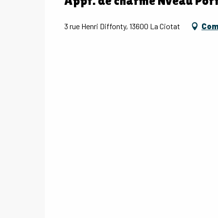
Appt. de charme Nveau Port 
3 rue Henri Diffonty, 13600 La Ciotat
Come