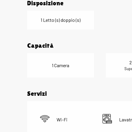
Disposizione
1 Letto (s) doppio (s)
Capacità
2
1 Camera
Supe
Servizi
Wi-Fi
Lavatr