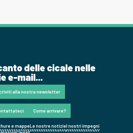
 canto delle cicale nelle
e e-mail...
criviti alla nostra newsletter
ntattateci
Come arrivare?
chure e mappe
Le nostre notizie
I nostri impegni
rmazioni legali