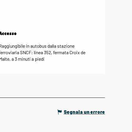
Accesso
Accesso
Raggiungibile in autobus dalla stazione
ferroviaria SNCF: linea 352, fermata Croix de
Malte, a 3 minuti a piedi
Segnala un errore