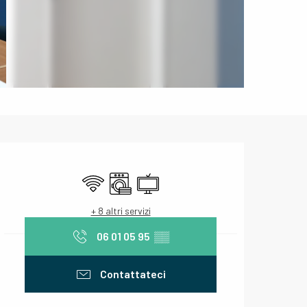
Orari e contatti
Wi-Fi
Lavatrice
Televisione
+ 8 altri servizi
06 01 05 95
▒▒
Contattateci