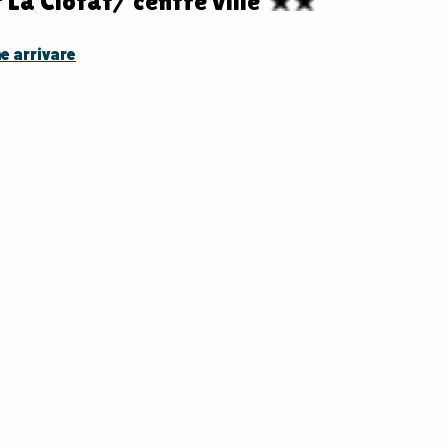
La Ciotat/ centre ville
 arrivare