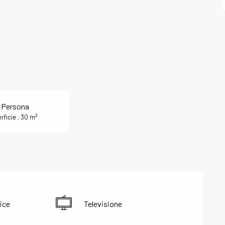
 Persona
2
rficie : 30 m
ice
Televisione