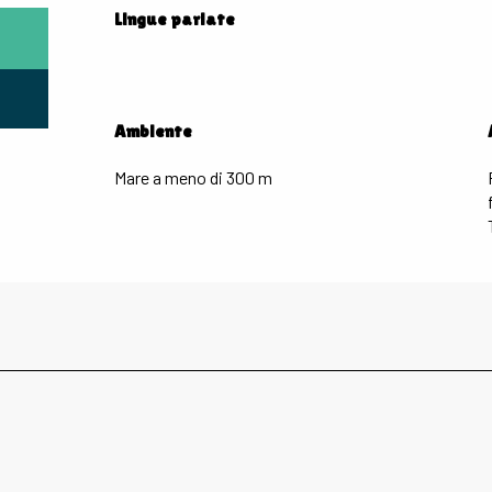
Lingue parlate
Lingue parlate
Ambiente
Ambiente
Mare a meno di 300 m