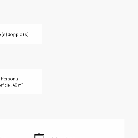
 (s) doppio (s)
 Persona
2
rficie : 40 m