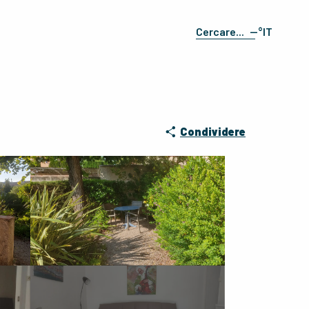
--°
IT
Ricerca
FR
EN
ES
DE
Condividere