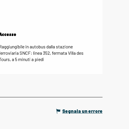
Accesso
Accesso
Raggiungibile in autobus dalla stazione
ferroviaria SNCF: linea 352, fermata Villa des
Tours, a 5 minuti a piedi
Segnala un errore