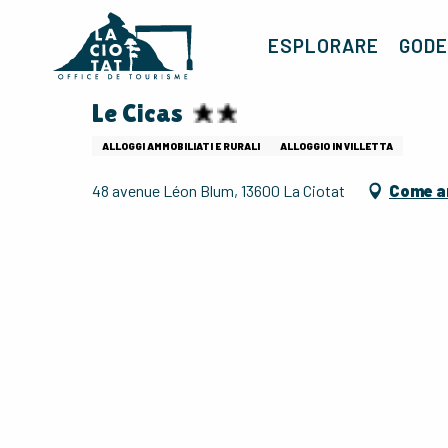
Aller
au
ESPLORARE
GODE
contenu
principal
Le Cicas
ALLOGGI AMMOBILIATI E RURALI
ALLOGGIO IN VILLETTA
48 avenue Léon Blum, 13600 La Ciotat
Come a