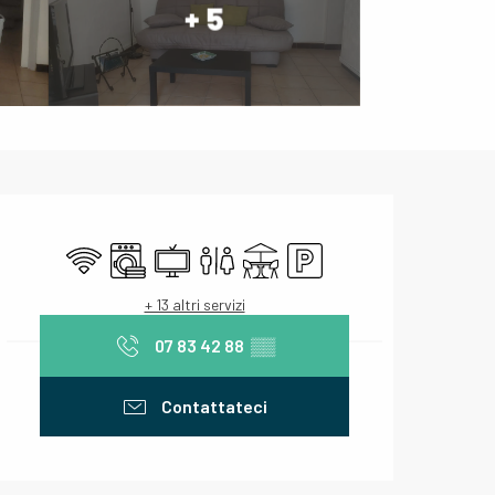
+ 5
Orari e contatti
Wi-Fi
Lavatrice
Televisione
Servizi igienici
Terrazza
Parcheggio
+ 13 altri servizi
07 83 42 88
▒▒
Contattateci