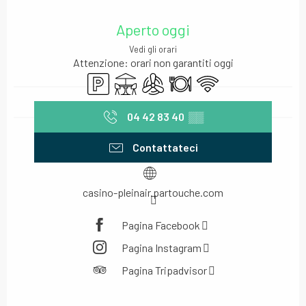
Orari e contatti
Aperto oggi
Vedi gli orari
Attenzione: orari non garantiti oggi
Parcheggio
Terrazza
Aria condizionata
Ristorante
Wi-Fi
04 42 83 40
▒▒
Contattateci
casino-pleinair.partouche.com
Pagina Facebook
Pagina Instagram
Pagina Tripadvisor