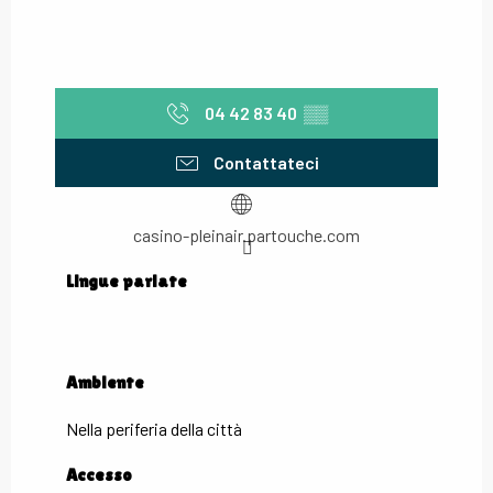
04 42 83 40
▒▒
Contattateci
casino-pleinair.partouche.com
Lingue parlate
Lingue parlate
Ambiente
Ambiente
Nella periferia della città
Accesso
Accesso