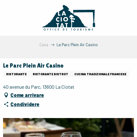
Aller
au
contenu
principal
Casa
Le Parc Plein Air Casino
Le Parc Plein Air Casino
RISTORANTE
RISTORANTE BISTROT
CUCINA TRADIZIONALE FRANCESE
40 avenue du Parc, 13600 La Ciotat
Come arrivare
Condividere