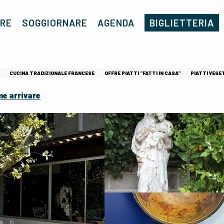
Casa
L'Eden Restaurant
RE
SOGGIORNARE
AGENDA
BIGLIETTERIA
CUCINA TRADIZIONALE FRANCESE
OFFRE PIATTI "FATTI IN CASA"
PIATTI VEGE
e arrivare