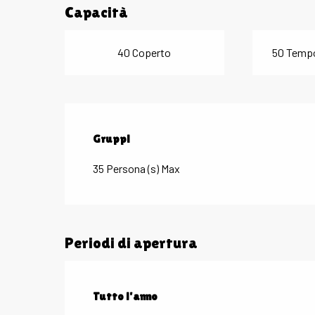
Capacità
40 Coperto
50 Tempo
Gruppi
Gruppi
35 Persona (s) Max
Periodi di apertura
Tutto l'anno
Tutto l'anno