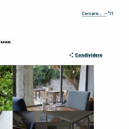
--°
IT
Ricerca
FR
EN
ES
TARIANI
DE
Condividere