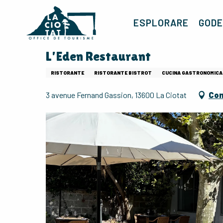
Aller
au
ESPLORARE
GODE
contenu
principal
L'Eden Restaurant
RISTORANTE
RISTORANTE BISTROT
CUCINA GASTRONOMICA
3 avenue Fernand Gassion, 13600 La Ciotat
Com