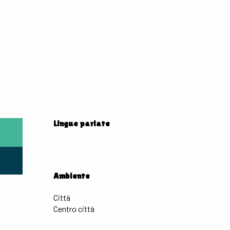
Lingue parlate
Lingue parlate
Ambiente
Ambiente
Città
Centro città