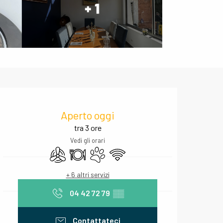
+ 1
Orari e contatti
Aperto oggi
tra 3 ore
Vedi gli orari
Aria condizionata
Ristorante
Animali ammessi
Wi-Fi
+ 6 altri servizi
04 42 72 79
▒▒
Contattateci