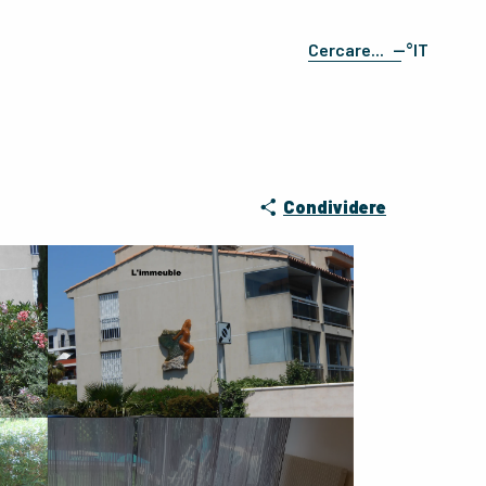
--°
IT
Ricerca
FR
EN
ES
DE
Condividere