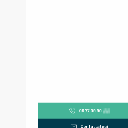
06 77 09 90
▒▒
Contattateci