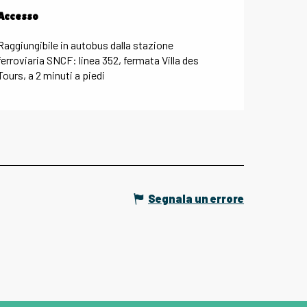
Accesso
Accesso
Raggiungibile in autobus dalla stazione
ferroviaria SNCF: linea 352, fermata Villa des
Tours, a 2 minuti a piedi
Segnala un errore