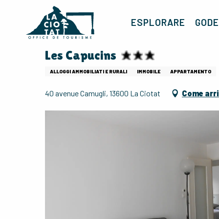
Aller
au
ESPLORARE
GODE
contenu
principal
Les Capucins
ALLOGGI AMMOBILIATI E RURALI
IMMOBILE
APPARTAMENTO
40 avenue Camugli, 13600 La Ciotat
Come arr