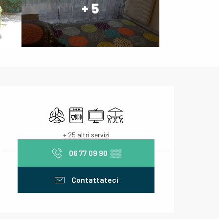
+ 5
Orari e contatti
Aria condizionata
Lavastoviglie
Televisione
Terrazza
+ 25 altri servizi
06 77 09 90
▒▒
Contattateci