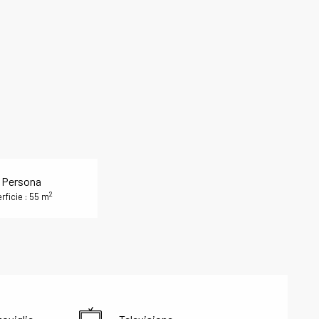
 Persona
2
rficie : 55 m