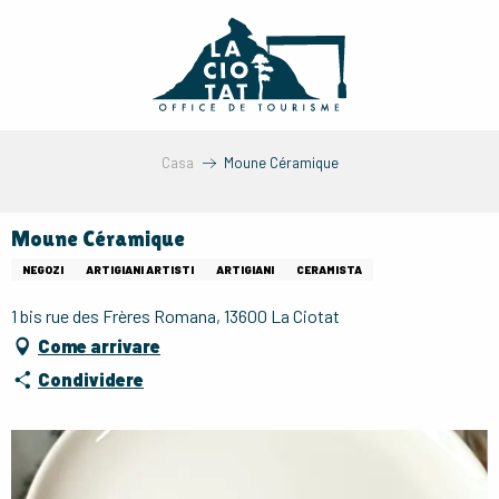
Aller
au
contenu
principal
Casa
Moune Céramique
Moune Céramique
NEGOZI
ARTIGIANI ARTISTI
ARTIGIANI
CERAMISTA
1 bis rue des Frères Romana, 13600 La Ciotat
Come arrivare
Condividere