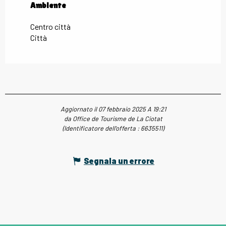
Ambiente
Ambiente
Centro città
Città
Aggiornato il 07 febbraio 2025 A 19:21
da Office de Tourisme de La Ciotat
(Identificatore dell'offerta :
6635511
)
Segnala un errore