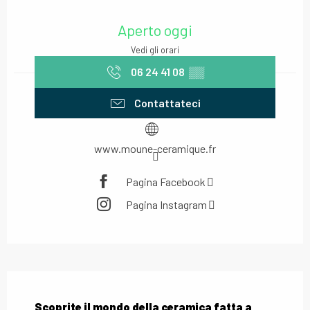
Orari e contatti
Aperto oggi
Vedi gli orari
06 24 41 08
▒▒
Contattateci
www.moune-ceramique.fr
Pagina Facebook
Pagina Instagram
Descrizione
Scoprite il mondo della ceramica fatta a 