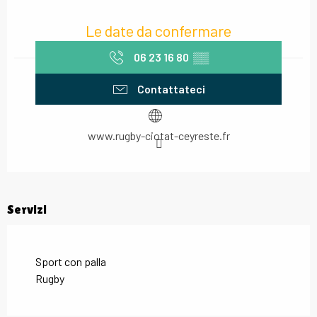
Orari e contatti
Le date da confermare
06 23 16 80
▒▒
Contattateci
www.rugby-ciotat-ceyreste.fr
Servizi
Sport con palla
Rugby