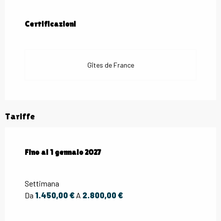
Offerte di prestazioni
Certificazioni
Certificazioni
Gîtes de France
Tariffe
Dal
Fino al
3 gennaio 2026
1 gennaio 2027
al
1 gennaio 2027
Settimana
Da
1.450,00 €
A
2.800,00 €