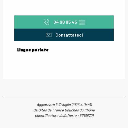
04 90 85 45
▒▒
Contattateci
Lingue parlate
Lingue parlate
Aggiornato il 10 luglio 2026 A 04:01
da Gîtes de France Bouches du Rhône
(Identificatore dell'offerta :
6310670
)