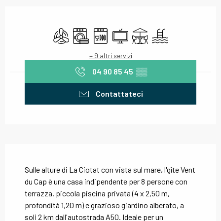
Orari e contatti
Aria condizionata
Lavatrice
Lavastoviglie
Televisione
Terrazza
Piscina
+ 9 altri servizi
04 90 85 45
▒▒
Contattateci
Descrizione
Sulle alture di La Ciotat con vista sul mare, l'gîte Vent 
du Cap è una casa indipendente per 8 persone con 
terrazza, piccola piscina privata (4 x 2,50 m, 
profondità 1,20 m) e grazioso giardino alberato, a 
soli 2 km dall'autostrada A50. Ideale per un 