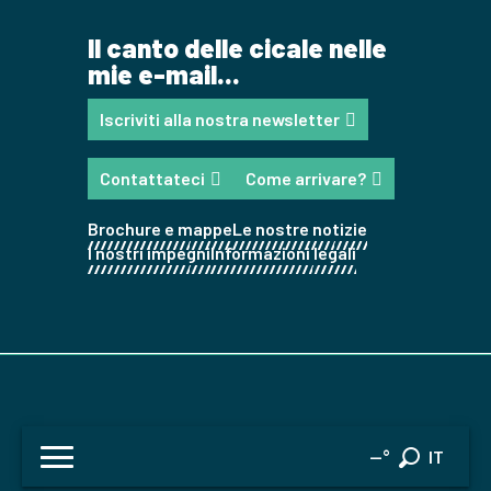
Il canto delle cicale nelle
mie e-mail...
Iscriviti alla nostra newsletter
Contattateci
Come arrivare?
Brochure e mappe
Le nostre notizie
I nostri impegni
Informazioni legali
FR
--°
IT
Ricerca
EN