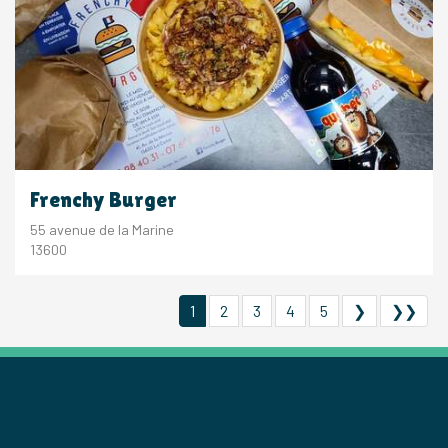
Frenchy Burger
55 avenue de la Marine
13600
1
2
3
4
5
❯
❯❯